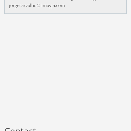
jorgecarvalho@limayja.com
Contact