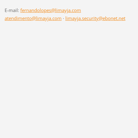
E-mail:
fernandolopes@limayja.com
atendimento@limayja.com
·
limayja.security@ebonet.net